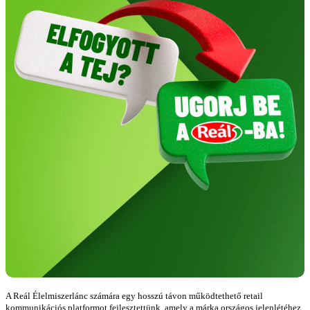
A Reál Élelmiszerlánc számára egy hosszú távon működtethető retail
kommunikációs platformot fejlesztettünk, amely a márka országos jelenlétéhez