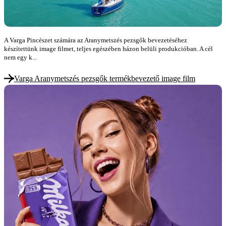
A Varga Pincészet számára az Aranymetszés pezsgők bevezetéséhez
készítettünk image filmet, teljes egészében házon belüli produkcióban. A cél
nem egy k...
Varga Aranymetszés pezsgők termékbevezető image film