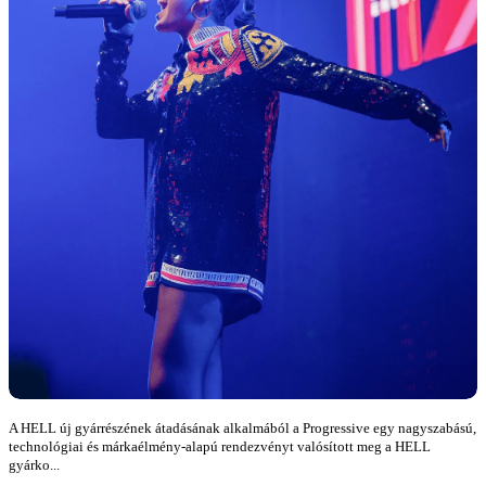
A HELL új gyárrészének átadásának alkalmából a Progressive egy nagyszabású,
technológiai és márkaélmény-alapú rendezvényt valósított meg a HELL
gyárko...