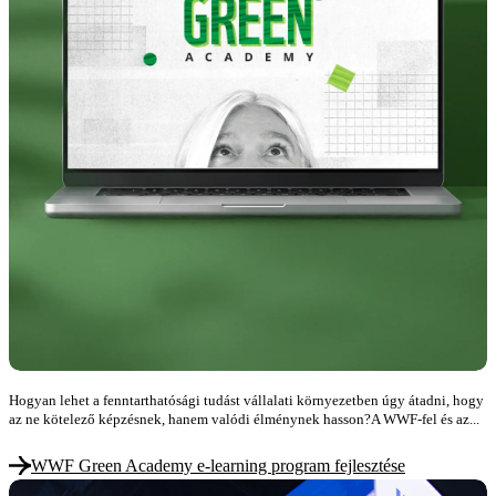
Hogyan lehet a fenntarthatósági tudást vállalati környezetben úgy átadni, hogy
az ne kötelező képzésnek, hanem valódi élménynek hasson?A WWF-fel és az...
WWF Green Academy e-learning program fejlesztése