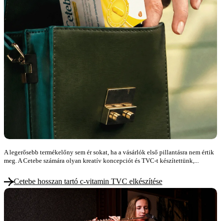
A legerősebb termékelőny sem ér sokat, ha a vásárlók első pillantásra nem értik
meg. A Cetebe számára olyan kreatív koncepciót és TVC-t készítettünk,...
Cetebe hosszan tartó c-vitamin TVC elkészítése