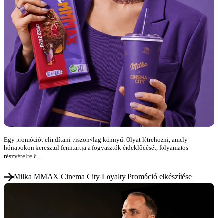
Egy promóciót elindítani viszonylag könnyű. Olyat létrehozni, amely
hónapokon keresztül fenntartja a fogyasztók érdeklődését, folyamatos
részvételre ö...
Milka MMAX Cinema City Loyalty Promóció elkészítése