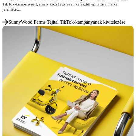
TikTok-kampányáért, amely közel egy éven keresztül építette a márka
jelenlétét...
SunnyWood Farms Tejital TikTok-kampányának kivitelezése