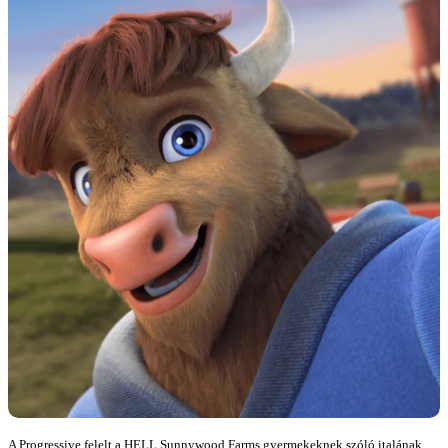
A Progressive felelt a HELL Sunnywood Farms gyermekeknek szóló italának