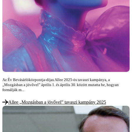
Az Év Bevásárlóközpontja-díjas Allee 2025-ös tavaszi kampánya, a
„Mozgásban a jövővel” április 1. és április 30. között mutatta be, hogyan
formálják m...
Allee „Mozgásban a jövővel” tavaszi kampány 2025