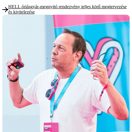
HELL óriásgyár-megnyitó rendezvény teljes körű megtervezése
és kivitelezése