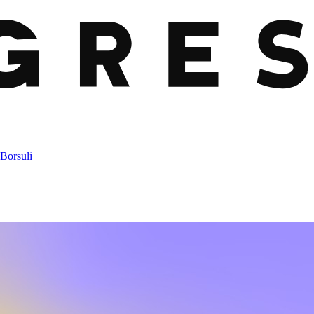
B
o
r
s
u
l
i
B
o
r
s
u
l
i