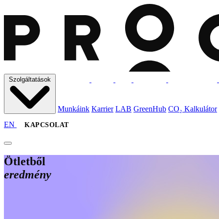
S
z
o
l
g
á
l
t
a
t
á
s
o
k
S
z
o
l
g
á
l
t
a
t
á
s
o
k
M
u
n
k
á
i
n
k
K
a
r
r
i
e
r
L
A
B
G
r
e
e
n
H
u
b
C
O
₂
K
a
l
k
u
l
á
t
o
r
M
u
n
k
á
i
n
k
K
a
r
r
i
e
r
L
A
B
G
r
e
e
n
H
u
b
C
O
₂
K
a
l
k
u
l
á
t
o
r
EN
KAPCSOLAT
Ötletből
eredmény